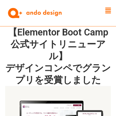
内
メ
容
ニ
を
ュ
ス
ー
キ
【Elementor Boot Camp
ッ
プ
公式サイトリニューア
ル】
デザインコンペでグラン
プリを受賞しました​